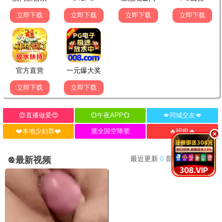
旧时光里
文艺 / 怀旧 / 免费
回望岁月，那些难忘的人与事，温柔而感伤。