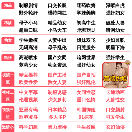
城市微光
剧情 / 现实 / 免费
平凡人的温暖故事，都市里的坚守与感动。