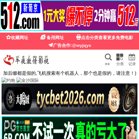
五姑娘影视
正版免费 · 高清影视推
荐
无盗版 | 无涉黄 | 安全观影 | 每日更新