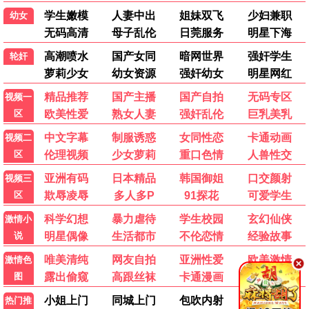
星际旅人
科幻 / 冒险 / 免费
穿越星河的孤独旅程，探索人类与文明的边界。