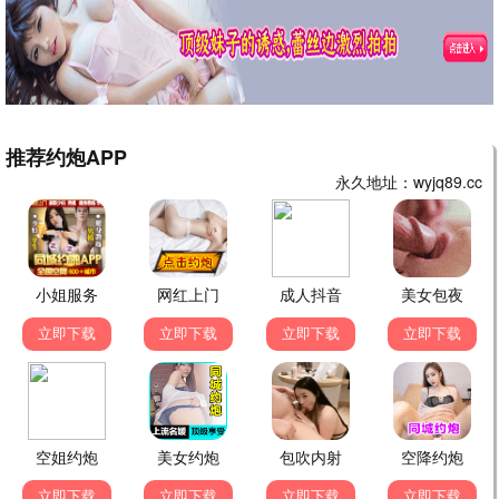
极速追击
动作 / 犯罪 / 免费
警匪交锋，生死时速，正义绝不缺席。