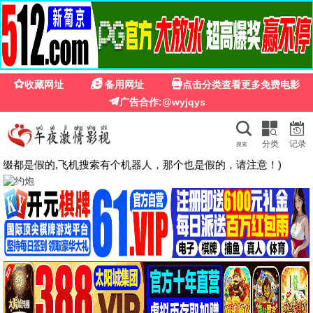
五姑娘影视
正版免费 · 高清影视推
荐
无盗版 | 无涉黄 | 安全观影 | 每日更新