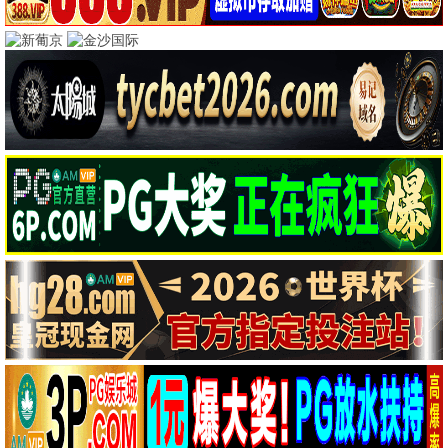
热门免费电影 · 精选
夏日晚风
爱情 / 青春 / 免费