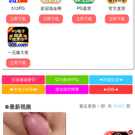
荒野求生
冒险 / 纪实 / 免费
绝境中的生存智慧，人与自然的真实博弈。